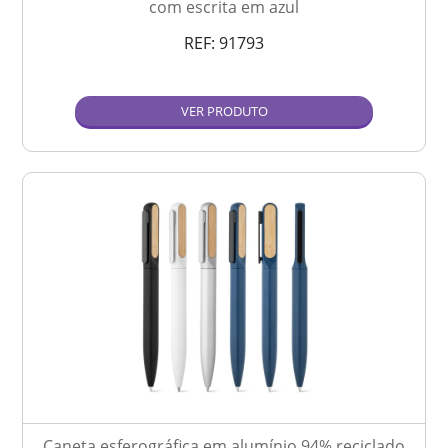
com escrita em azul
REF:
91793
VER PRODUTO
Caneta esferográfica em alumínio 94% reciclado